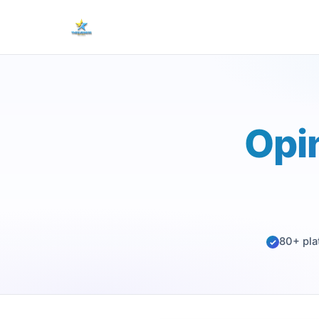
Opi
80+ pla