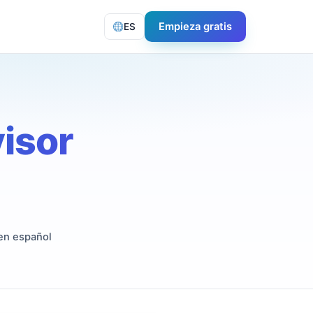
Empieza gratis
ES
isor
en español