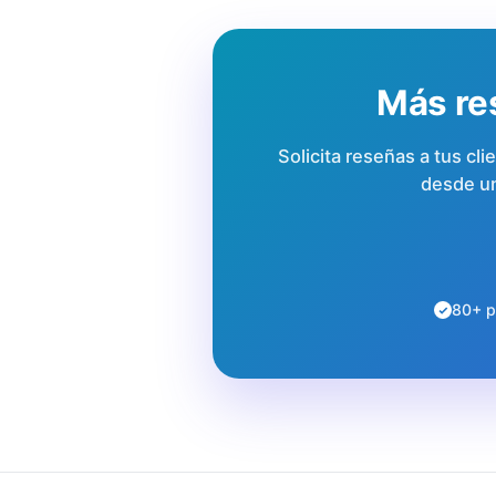
Más res
Solicita reseñas a tus cli
desde un
80+ p