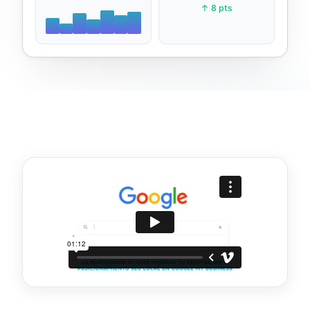
↑ 8 pts