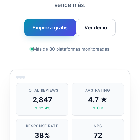
vende más.
Empieza gratis
Ver demo
Más de 80 plataformas monitoreadas
TOTAL REVIEWS
AVG RATING
2,847
4.7 ★
↑ 12.4%
↑ 0.3
RESPONSE RATE
NPS
38%
72