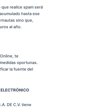
o que realice spam será
e acumulado hasta ese
ernautas sino que,
uros al año.
Online, te
s medidas oportunas.
icar la fuente del
O ELECTRÓNICO
.A. DE C.V. tiene