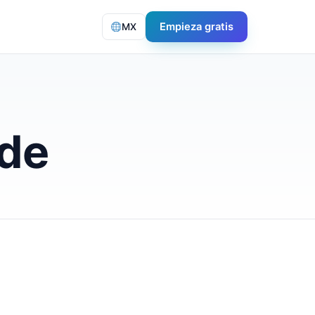
Empieza gratis
MX
ude