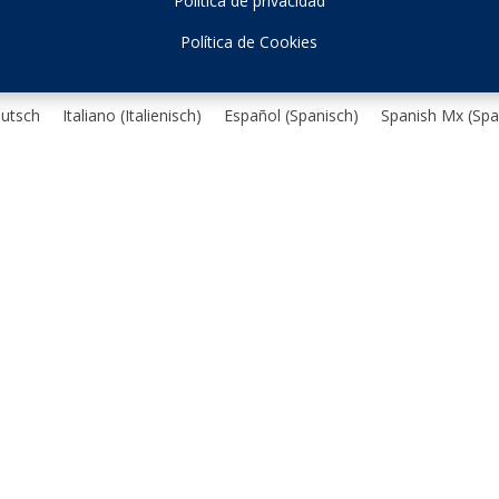
Política de privacidad
Política de Cookies
utsch
Italiano
(
Italienisch
)
Español
(
Spanisch
)
Spanish Mx
(
Spa