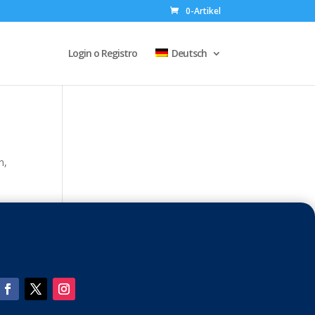
0-Artikel
Login o Registro
Deutsch
n,