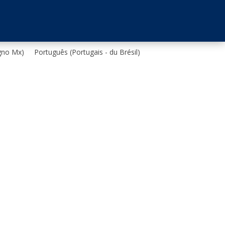
gno Mx
)
Português
(
Portugais - du Brésil
)