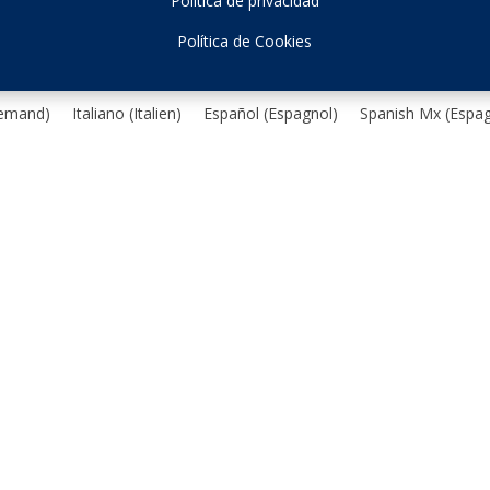
Política de privacidad
Política de Cookies
lemand
)
Italiano
(
Italien
)
Español
(
Espagnol
)
Spanish Mx
(
Espa