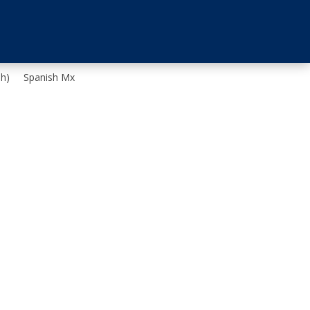
sh
)
Spanish Mx