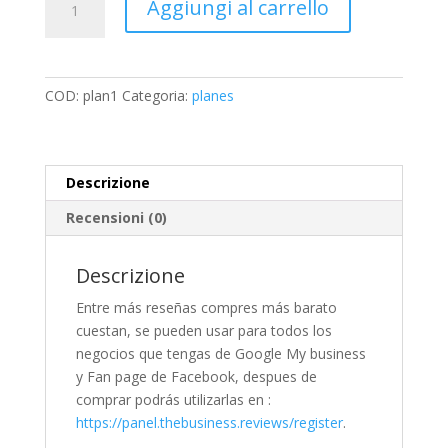
Aggiungi al carrello
Para
Google
My
Business
COD:
plan1
Categoria:
planes
o
Fan
page
de
Descrizione
Facebook
Recensioni (0)
quantità
Descrizione
Entre más reseñas compres más barato
cuestan, se pueden usar para todos los
negocios que tengas de Google My business
y Fan page de Facebook, despues de
comprar podrás utilizarlas en :
https://panel.thebusiness.reviews/register
.