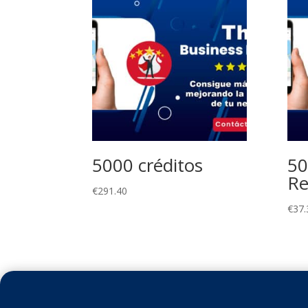
5000 créditos
50
Re
€
291.40
€
37.