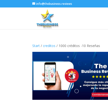
info@thebusiness.reviews
Start
/
creditos
/ 1000 créditos -10 Reseñas