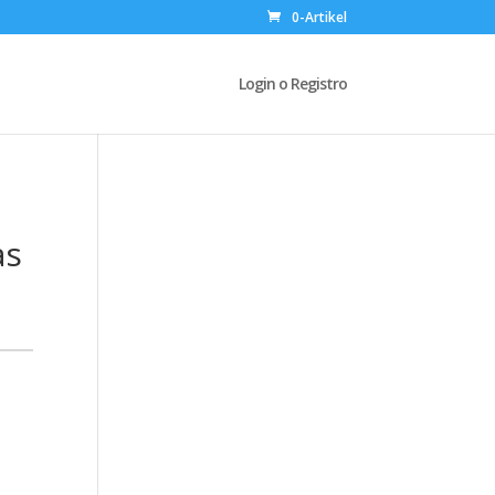
0-Artikel
Login o Registro
as