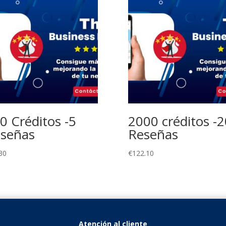
0 Créditos -5
2000 créditos -2
señas
Reseñas
30
€
122.10
Atención al cliente