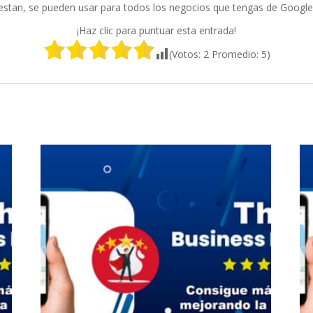
stan, se pueden usar para todos los negocios que tengas de Google
¡Haz clic para puntuar esta entrada!
(Votos:
2
Promedio:
5
)