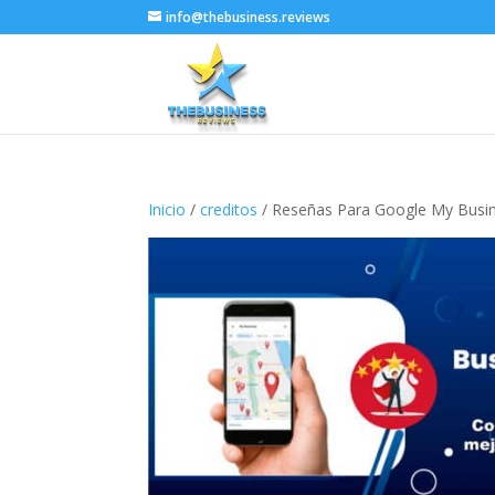
info@thebusiness.reviews
Inicio
/
creditos
/ Reseñas Para Google My Busi