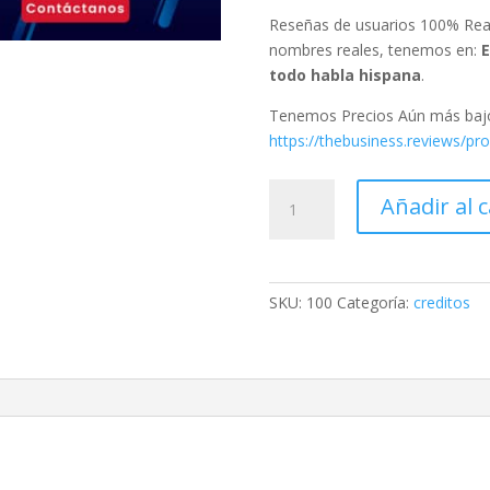
Reseñas de usuarios 100% Real
nombres reales, tenemos en:
E
todo habla hispana
.
Tenemos Precios Aún más bajos
https://thebusiness.reviews/p
Reseñas
Añadir al c
Para
Google
My
Business
SKU:
100
Categoría:
creditos
o
Fan
page
de
Facebook
cantidad