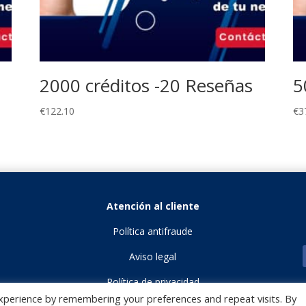
2000 créditos -20 Reseñas
5
€
122.10
€
3
Atención al cliente
Política antifraude
Aviso legal
Política de privacidad
xperience by remembering your preferences and repeat visits. By