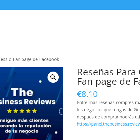
ness o Fan page de Facebook
Reseñas Para 
Fan page de 
€
8.10
Entre más reseñas compres má
los negocios que tengas de Go
despues de comprar podrás utili
https://panel.thebusiness.revie