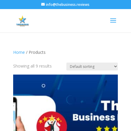
info@thebusiness.reviews
Home
/ Products
Showing all 9 results